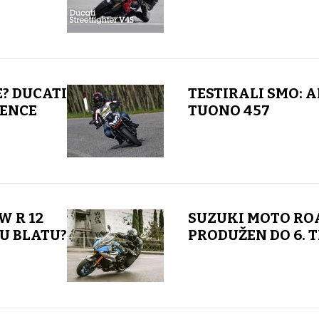
? DUCATI
TESTIRALI SMO: A
IENCE
TUONO 457
W R 12
SUZUKI MOTO RO
 U BLATU?
PRODUŽEN DO 6. 