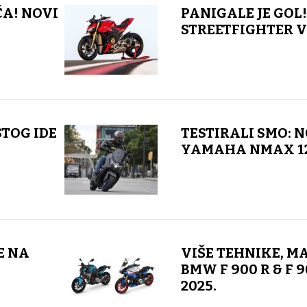
A! NOVI
PANIGALE JE GOL
STREETFIGHTER V4
TOG IDE
TESTIRALI SMO: 
YAMAHA NMAX 1
E NA
VIŠE TEHNIKE, MA
BMW F 900 R & F 
2025.