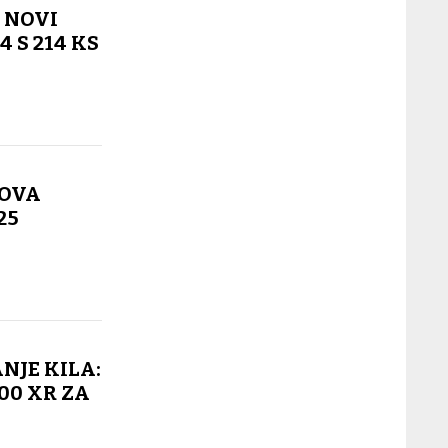
! NOVI
 S 214 KS
NOVA
25
NJE KILA:
900 XR ZA