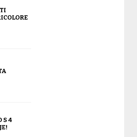
TI
RICOLORE
TA
 S 4
JE!