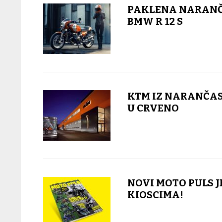
PAKLENA NARANČ
BMW R 12 S
KTM IZ NARANČAS
U CRVENO
NOVI MOTO PULS J
KIOSCIMA!