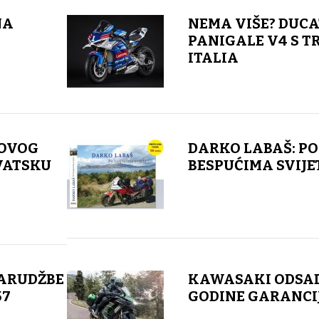
NA
NEMA VIŠE? DUCA
PANIGALE V4 S T
ITALIA
NOVOG
DARKO LABAŠ: PO
VATSKU
BESPUĆIMA SVIJE
ARUDŽBE
KAWASAKI ODSAD
57
GODINE GARANCI