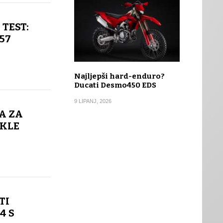
 TEST:
57
Najljepši hard-enduro?
Ducati Desmo450 EDS
9 LIPANJ, 2026
A ZA
IKLE
TI
4 S