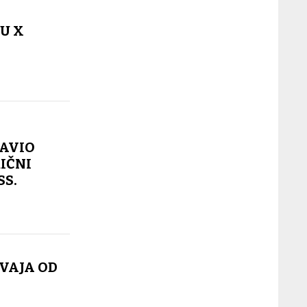
 U X
TAVIO
RIČNI
SS.
VAJA OD