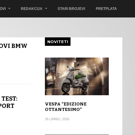
OVI
REDAKCIJA
STARI BROJEVI
PRETPLATA
NOVITETI
NOVI BMW
 TEST:
VESPA “EDIZIONE
PORT
OTTANTESIMO”
26 LIPANJ, 2026