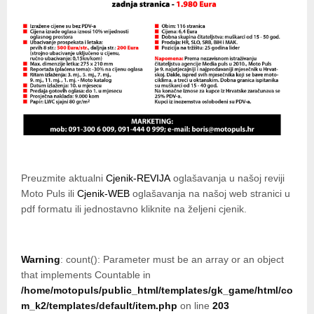
Preuzmite aktualni
Cjenik-REVIJA
oglašavanja u našoj reviji
Moto Puls ili
Cjenik-WEB
oglašavanja na našoj web stranici u
pdf formatu ili jednostavno kliknite na željeni cjenik.
Warning
: count(): Parameter must be an array or an object
that implements Countable in
/home/motopuls/public_html/templates/gk_game/html/co
m_k2/templates/default/item.php
on line
203