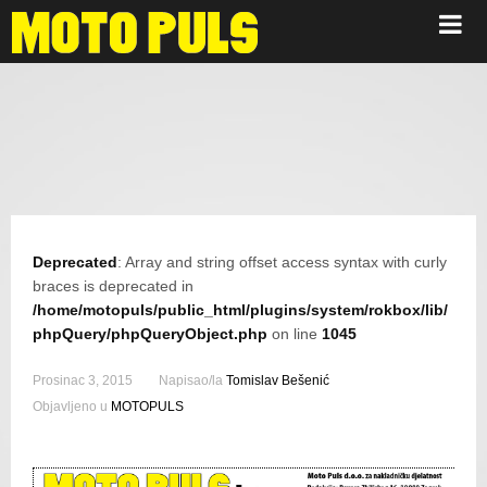
Oglašavanje
Deprecated
: Array and string offset access syntax with curly
braces is deprecated in
/home/motopuls/public_html/plugins/system/rokbox/lib/
phpQuery/phpQueryObject.php
on line
1045
Prosinac 3, 2015
Napisao/la
Tomislav Bešenić
Objavljeno u
MOTOPULS